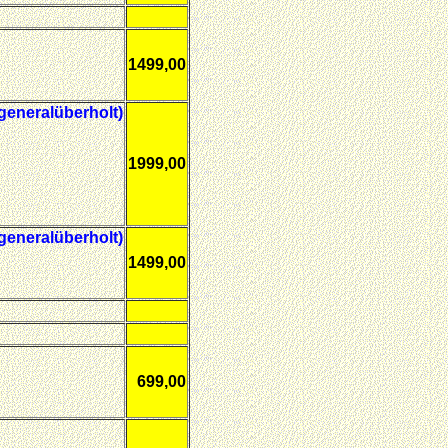
1499,00
 generalüberholt)
1999,00
 generalüberholt)
1499,00
699,00