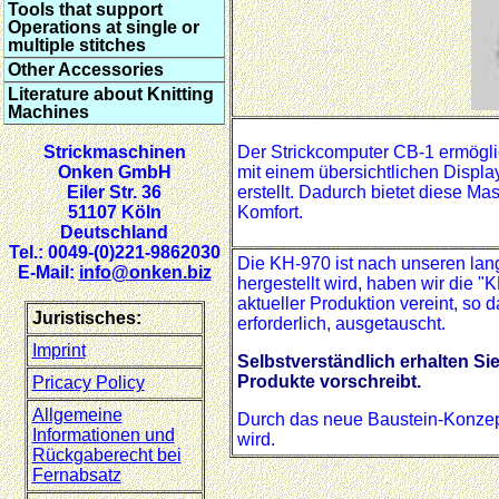
Tools that support
Operations at single or
multiple stitches
Other Accessories
Literature about Knitting
Machines
Strickmaschinen
Der Strickcomputer CB-1 ermögli
Onken GmbH
mit einem übersichtlichen Displa
Eiler Str. 36
erstellt. Dadurch bietet diese M
51107 Köln
Komfort.
Deutschland
Tel.: 0049-(0)221-9862030
Die KH-970 ist nach unseren lang
E-Mail:
info@onken.biz
hergestellt wird, haben wir die
aktueller Produktion vereint, so 
Juristisches:
erforderlich, ausgetauscht.
Imprint
Selbstverständlich erhalten Si
Produkte vorschreibt.
Pricacy Policy
Allgemeine
Durch das neue Baustein-Konzept 
Informationen und
wird.
Rückgaberecht bei
Fernabsatz