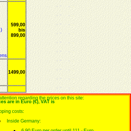
599,00
)
bis
899,00
tens
1499,00
ttention regarding the prices on this site:
ces are in Euro (€), VAT is
pping costs:
Inside Germany:
6.90 Euro per order until 111.- Euro