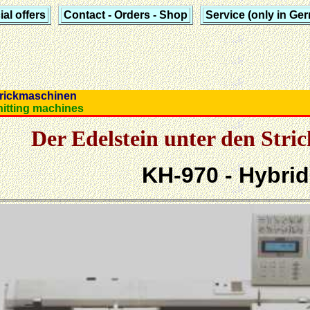
al offers
Contact - Orders - Shop
Service (only in Ge
d Strickmaschinen
d Knitting machines
Der Edelstein unter den Stri
KH-970 - Hybrid