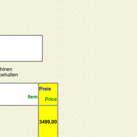
chinen
behalten
Preis
Item
Price
3499,00