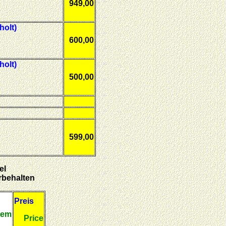
949,00
holt)
600,00
holt)
500,00
599,00
el
rbehalten
Preis
tem
Price