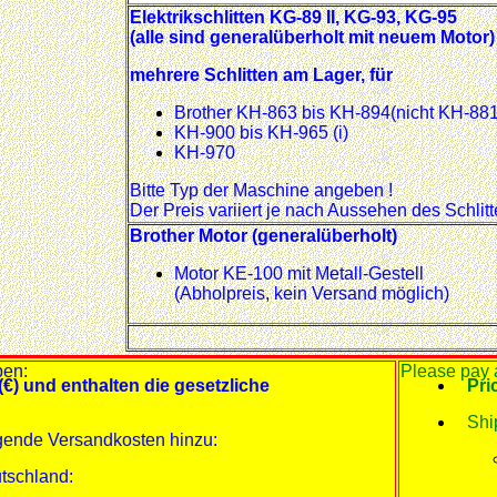
Elektrikschlitten KG-89 II, KG-93, KG-95
(alle sind generalüberholt mit neuem Motor)
mehrere Schlitten am Lager, für
Brother KH-863 bis KH-894(nicht KH-881
KH-900 bis KH-965 (i)
KH-970
Bitte Typ der Maschine angeben !
Der Preis variiert je nach Aussehen des Schlit
Brother Motor (generalüberholt)
Motor KE-100 mit Metall-Gestell
(Abholpreis, kein Versand möglich)
ben:
Please pay a
(€) und enthalten die gesetzliche
Pri
Shi
gende Versandkosten hinzu:
tschland: