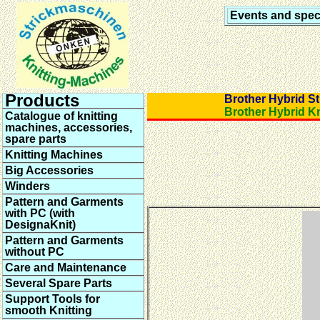
Events and speci
Products
Brother Hybri
Brother Hybri
Catalogue of knitting
machines, accessories,
spare parts
Knitting Machines
Big Accessories
Winders
Pattern and Garments
with PC (with
DesignaKnit)
Pattern and Garments
without PC
Care and Maintenance
Several Spare Parts
Support Tools for
smooth Knitting