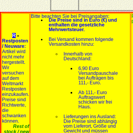
Bitte beachten Sie bei Preisangaben:
Die Preise sind in Euro (€) und
enthalten die gesetzliche
Mehrwertsteuer.
R
=
Bei Versand kommen folgende
Restposten
Versandkosten hinzu:
/ Neuware:
Artikel wird
Innerhalb von
nicht mehr
Deutschland:
hergestellt.
Wir
6,90 Euro
versuchen
Versandpauschale
bei Aufträgen bis
auf dem
111,- Euro.
Weltmarkt
Restposten
Ab 111,- Euro
einzukaufen.
Auftragswert
Preise sind
schicken wir frei
Richtwerte,
Haus.
die
schwanken
Lieferungen ins Ausland:
können.
Die Preise sind abhängig
vom Lieferort, Größe und
Rest of
Gewicht und müssen
stock / new