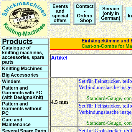
Events
Contact
Service
and
-
(only in
special
Orders
I
German)
offers
- Shop
Products
Einhängekämme und
Cast-on-Combs for 
Catalogue of
knitting machines,
accessories, spare
Artikel
parts
Knitting Machines
Big Accessories
Set für Feinstricker, teil
Winders
Verbindungslasche insg
Pattern and
Garments with PC
(with DesignaKnit)
Standard-Gauge, conn
4,5 mm
Pattern and
Set für Feinstricker, teil
Garments without
Verbindungslasche insg
PC
Care and
Standard-Gauge, conn
Maintenance
Set für Grobstricker, teil
Several Spare Parts