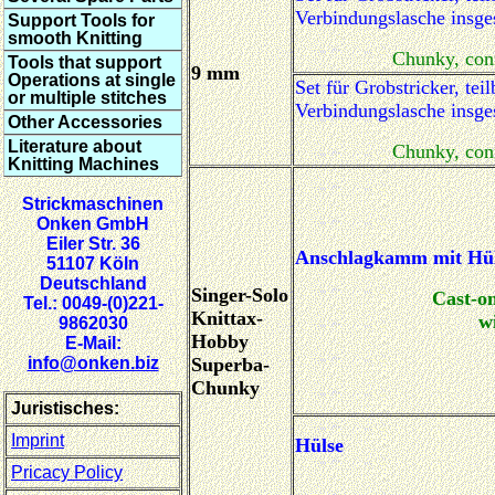
Verbindungslasche insg
Support Tools for
smooth Knitting
Chunky, conn
Tools that support
9 mm
Operations at single
Set für Grobstricker, teil
or multiple stitches
Verbindungslasche insg
Other Accessories
Literature about
Chunky, conn
Knitting Machines
Strickmaschinen
Onken GmbH
Eiler Str. 36
Anschlagkamm mit Hü
51107 Köln
Deutschland
Singer-Solo
Cast-o
Tel.: 0049-(0)221-
Knittax-
w
9862030
Hobby
E-Mail:
info@onken.biz
Superba-
Chunky
Juristisches:
Imprint
Hülse
Pricacy Policy