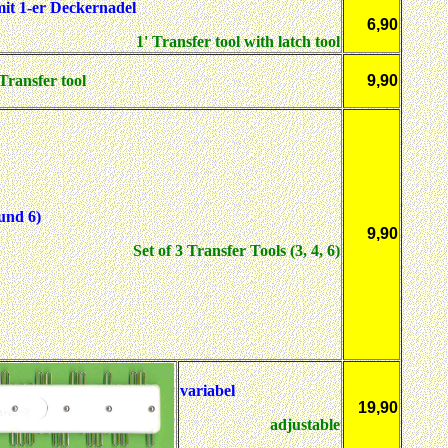
it 1-er Deckernadel
6,90
1' Transfer tool with latch tool
 Transfer tool
9,90
und 6)
9,90
Set of 3 Transfer Tools (3, 4, 6)
variabel
19,90
adjustable