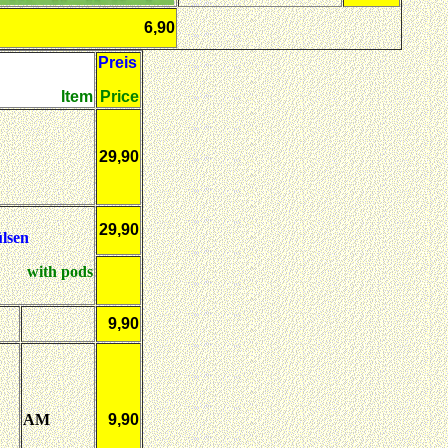
6,90
Preis
Item
Price
29,90
29,90
lsen
with pods
9,90
AM
9,90