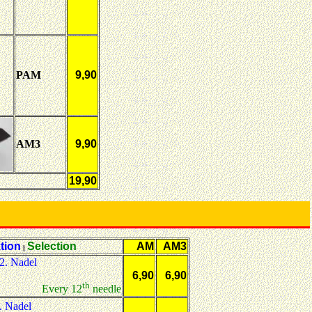
PAM
9,90
AM3
9,90
19,90
tion
Selection
AM
AM3
|
2. Nadel
6,90
6,90
th
Every 12
needle
. Nadel