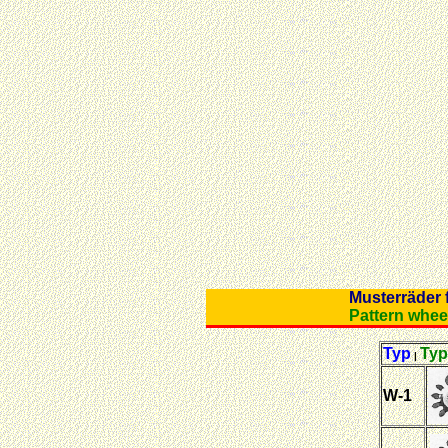
Musterrä
Pattern 
Typ
Typ
|
W-1