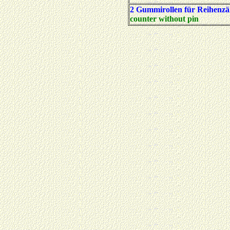
2 Gummirollen für Reihenzä
counter without pin