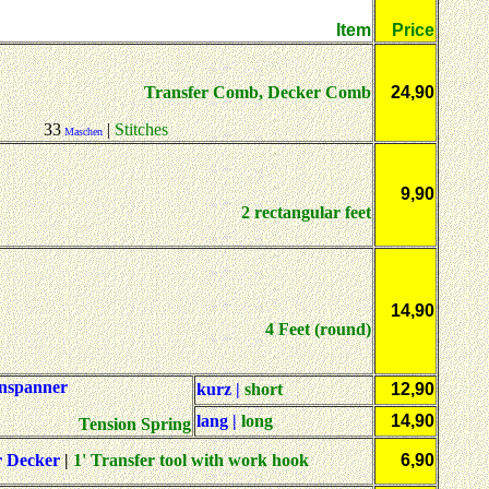
Item
Price
Transfer Comb, Decker Comb
24,90
33
|
Stitches
Maschen
9,90
2 rectangular feet
14,90
4 Feet (round)
enspanner
kurz |
short
12,90
lang
|
long
14,90
Tension Spring
er Decker
|
1' Transfer tool with work hook
6,90