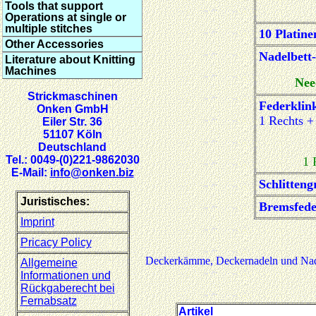
Tools that support
Operations at single or
multiple stitches
10 Platine
Other Accessories
Nadelbett-
Literature about Knitting
Machines
Nee
Strickmaschinen
Federklin
Onken GmbH
1 Rechts +
Eiler Str. 36
51107 Köln
Deutschland
Tel.: 0049-(0)221-9862030
1 
E-Mail:
info@onken.biz
Schlittengr
Juristisches:
Bremsfede
Imprint
Pricacy Policy
Deckerkämme, Deckernadeln und Nadel
Allgemeine
Informationen und
Rückgaberecht bei
Fernabsatz
Artikel