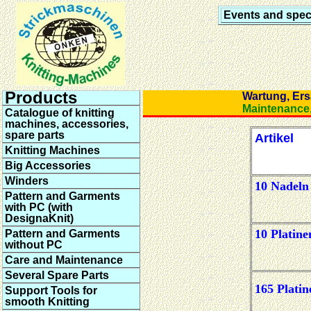
Events and speci
Products
Wartung,
Maintena
Catalogue of knitting
machines, accessories,
spare parts
Artikel
Knitting Machines
Big Accessories
Winders
10 Nadeln
Pattern and Garments
with PC (with
DesignaKnit)
10 Platine
Pattern and Garments
without PC
Care and Maintenance
Several Spare Parts
165 Platin
Support Tools for
smooth Knitting