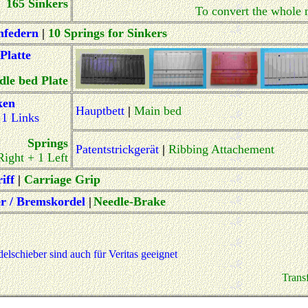
165 Sinkers
To convert the whole
nfedern
|
10 Springs for Sinkers
Platte
dle bed Plate
ken
Hauptbett
|
Main bed
 1 Links
Springs
Patentstrickgerät
|
Ribbing Attachement
Right + 1 Left
iff
|
Carriage Grip
r / Bremskordel
|
Needle-Brake
schieber sind auch für Veritas geeignet
Transf