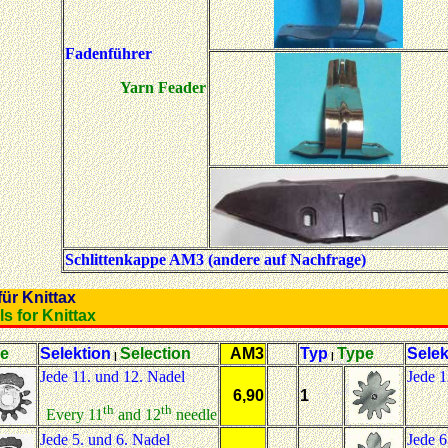
Fadenführer
Yarn Feader
Schlittenkappe AM3 (andere auf Nachfrage)
der für Knittax
wheels for Knittax
e
Selektion
Selection
AM3
Typ
Type
Selek
|
|
Jede 11. und 12. Nadel
Jede 1
6,90
1
th
th
Every 11
and 12
needle
Jede 5. und 6. Nadel
Jede 6