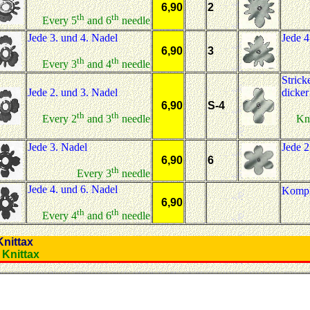
6,90
2
th
th
Every 5
and 6
needle
Jede 3. und 4. Nadel
Jede 4
6,90
3
th
th
Every 3
and 4
needle
Strick
Jede 2. und 3. Nadel
dicker
6,90
S-4
th
th
Every 2
and 3
needle
Kni
Jede 3. Nadel
Jede 2
6,90
6
th
Every 3
needle
Jede 4. und 6. Nadel
Komple
6,90
th
th
Every 4
and 6
needle
r für Knittax
re for Knittax