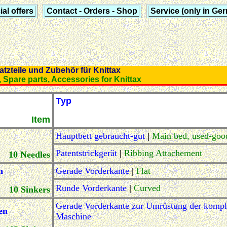
al offers
Contact - Orders - Shop
Service (only in Ge
 Ersatzteile und Zubehör für Knittax
nce, Spare parts, Accessories for Knittax
Typ
Item
Hauptbett gebraucht-gut
|
Main bed, used-goo
Patentstrickgerät
|
Ribbing Attachement
10 Needles
n
Gerade Vorderkante
|
Flat
Runde Vorderkante
|
Curved
10 Sinkers
Gerade Vorderkante zur Umrüstung der kompl
en
Maschine