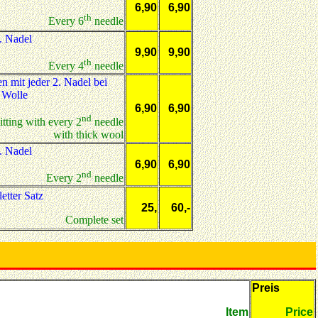
6,90
6,90
th
Every 6
needle
. Nadel
9,90
9,90
th
Every 4
needle
en mit jeder 2. Nadel bei
 Wolle
6,90
6,90
nd
tting with every 2
needle
with thick wool
. Nadel
6,90
6,90
nd
Every 2
needle
tter Satz
25,
60,-
Complete set
Preis
Item
Price